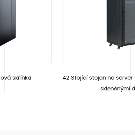
HS kód
851......
balíček
krabice
Ningbo
Původ
China
42 Stojící stojan na server s temperamentními
skleněnými dveřmi