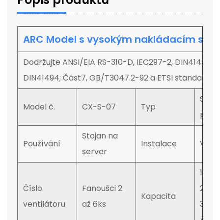
ARC Model s vysokým nakládacím ser
Dodržujte ANSI/EIA RS-310-D, IEC297-2, DIN41491; Pa
DIN41494; Část7, GB/T3047.2-92 a ETSI standard
Stojí
Model č.
CX-S-07
Typ
podl
Stojan na
Používání
Instalace
Verti
server
12U, 
Číslo
Fanoušci 2
27U, 
Kapacita
ventilátoru
až 6ks
37U, 
47U