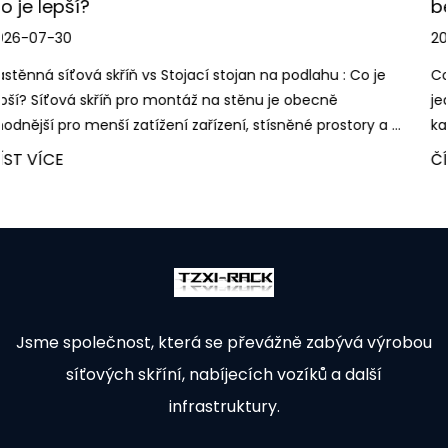
bezpečným nabíjením zařízení
2026-07-23
 : Co je
Co je a Nabíjecí skříň A nabíjecí skříň je uzavřená 
ě
jednotka vybavená jednotlivými vnitřními zásuvka
story a ...
kabelovými kanály a ventilačními otvory, kt...
ČÍST VÍCE
Jsme společnost, která se převážně zabývá výrobou
síťových skříní, nabíjecích vozíků a další
infrastruktury.