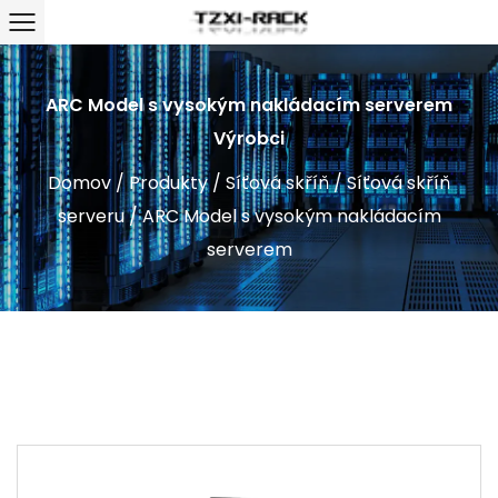
ARC Model s vysokým nakládacím serverem
Výrobci
Domov
/
Produkty
/
Síťová skříň
/
Síťová skříň
serveru
/
ARC Model s vysokým nakládacím
serverem