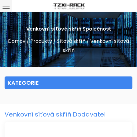
Venkovní síťová skříň Společnost
Domov
/
Produkty
/
Síťová skříň
/
Venkovní síťová
skříň
KATEGORIE
Venkovní síťová skříň Dodavatel