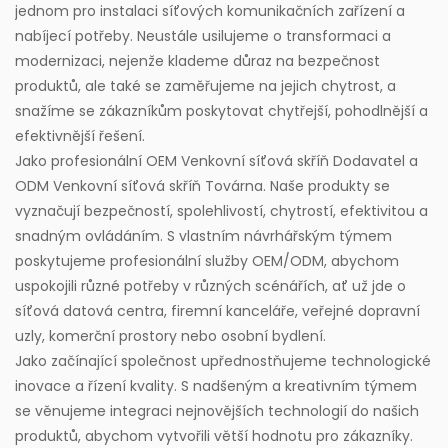
jednom pro instalaci síťových komunikačních zařízení a
nabíjecí potřeby. Neustále usilujeme o transformaci a
modernizaci, nejenže klademe důraz na bezpečnost
produktů, ale také se zaměřujeme na jejich chytrost, a
snažíme se zákazníkům poskytovat chytřejší, pohodlnější a
efektivnější řešení.
Jako profesionální
OEM Venkovní síťová skříň Dodavatel
a
ODM Venkovní síťová skříň Továrna
. Naše produkty se
vyznačují bezpečností, spolehlivostí, chytrostí, efektivitou a
snadným ovládáním. S vlastním návrhářským týmem
poskytujeme profesionální služby OEM/ODM, abychom
uspokojili různé potřeby v různých scénářích, ať už jde o
síťová datová centra, firemní kanceláře, veřejné dopravní
uzly, komerční prostory nebo osobní bydlení.
Jako začínající společnost upřednostňujeme technologické
inovace a řízení kvality. S nadšeným a kreativním týmem
se věnujeme integraci nejnovějších technologií do našich
produktů, abychom vytvořili větší hodnotu pro zákazníky.