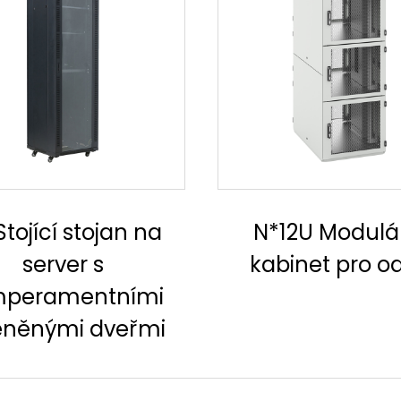
12U Modulární
Swing Mount M
binet pro oddíl
Dual Section W
stojan
（Shromážděný/r