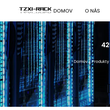
DOMOV
O NÁS
42
Domov
/
Produkty