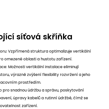
jící síťová skříňka
storu: Vzpřímená struktura optimalizuje vertikální
ro omezené oblasti a hustotu zařízení.
lace: Možnosti vertikální instalace eliminují
ru, výrazně zvýšení flexibility rozvržení a jeho
racovním prostředím.
o pro snadnou údržbu a správu, poskytování
avení, úpravy kabelů a rutinní údržbě, čímž se
ovatelnost zařízení.