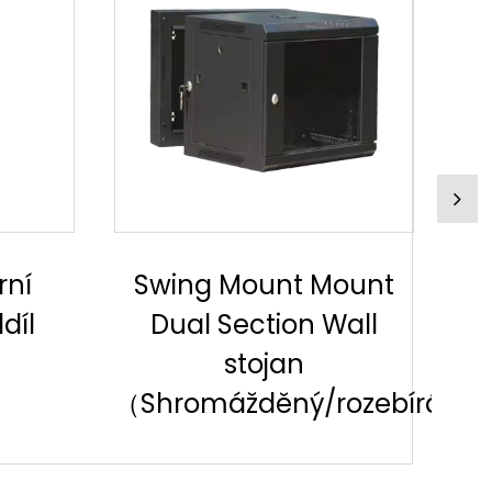
ount
Síťová skříňka
all
namontovaná na
jednostru
ozebírán)
namontované
（Shromážděné/rozebíráno)