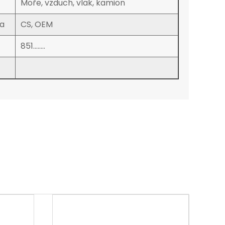
Moře, vzduch, vlak, kamion
a
CS, OEM
851........