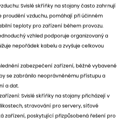
zduchu: Svislé skříňky na stojany často zahrnují
e proudění vzduchu, pomáhají při účinném
stabilní teploty pro zařízení během provozu.
a jednoduchý vzhled podporuje organizovaný a
nižuje nepořádek kabelu a zvyšuje celkovou
hlednění zabezpečení zařízení, běžně vybavené
by se zabránilo neoprávněnému přístupu a
ní a dat.
ařízení: Svislé skříňky na stojany přicházejí v
likostech, stravování pro servery, síťové
ká zařízení, poskytující přizpůsobená řešení pro