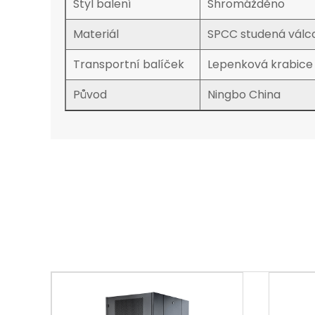
Styl balení
Shromážděno
Materiál
SPCC studená válc
Transportní balíček
Lepenková krabice
Původ
Ningbo China