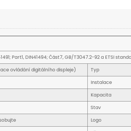
1491; Part1, DIN41494; Část7, GB/T3047.2-92 a ETSI stand
ace ovládání digitálního displeje)
Typ
Instalace
Kapacita
Stav
sobujte
Logo