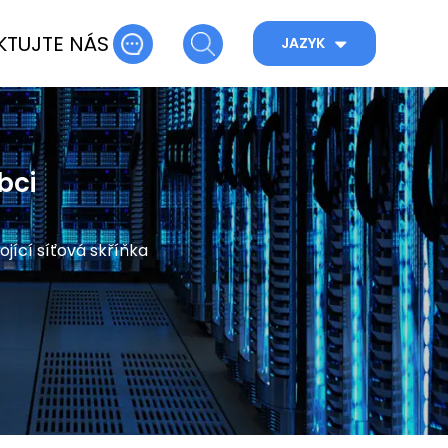
TUJTE NÁS
JAZYK
bci
ojící síťová skříňka