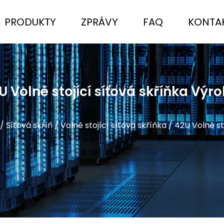
PRODUKTY
ZPRÁVY
FAQ
KONTAK
U Volně stojící síťová skříňka Výro
/
Síťová skříň
/
Volně stojící síťová skříňka
/
42U Volně st