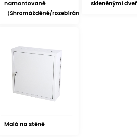
namontované
skleněnými dve
（Shromážděné/rozebíráno)
Malá na stěně