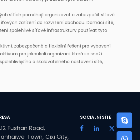
ých sítích pomáhají organizovat a zabezpečit síťové
 síťových zařízení do rozvržení obchodu. Domácí sítě,
ení spolehlivé síťové infrastruktury používat tyto
tivní, zabezpečené a flexibilní řešení pro vybavení
aktivum pro jakoukoli organizaci, která se snaží
polehlivějšího a škálovatelného nastavení sítě,
RESA
SOCIÁLNÍ SÍTĚ
.12 Fushan Road,
anhaiwei Town, Cixi City,