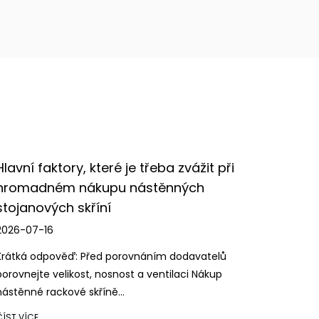
me integraci nejnovějších technologií do našich
tu pro zákazníky.
ec, Ningbo Cixi Communication Technology Co., Ltd.
a služby a spolupracuje s vámi na vytvoření lepší
žit při
Průvodce výběrem nabíječky pro ku
ch
2026-07-09
Nejpřímější odpověď je tato: vyberte a nabíjec
na základě pěti propojených faktneboů — ov
bezpečnostních funkcí, jako j...
vatelů
 Nákup
ČÍST VÍCE