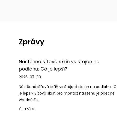
Zprávy
vs stojan na
Co je nabíjecí skříň? Komp
bezpečným nabíjením zaří
2026-07-23
jací stojan na podlahu : Co
Co je a Nabíjecí skříň A nabíjecí sk
ontáž na stěnu je obecně
úložná jednotka vybavená jednotli
zásu...
ČÍST VÍCE