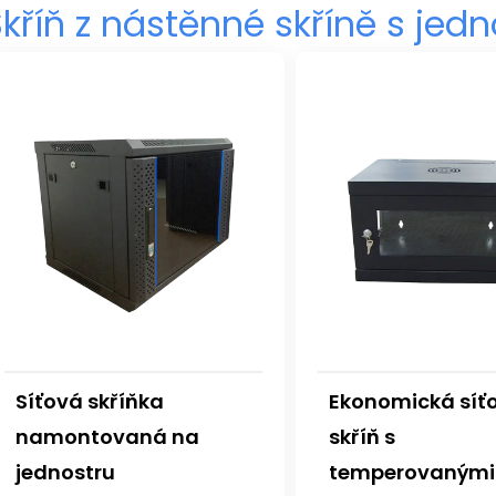
kříň z nástěnné skříně s jed
Síťová skříňka
Ekonomická síť
namontovaná na
skříň s
jednostru
temperovanými