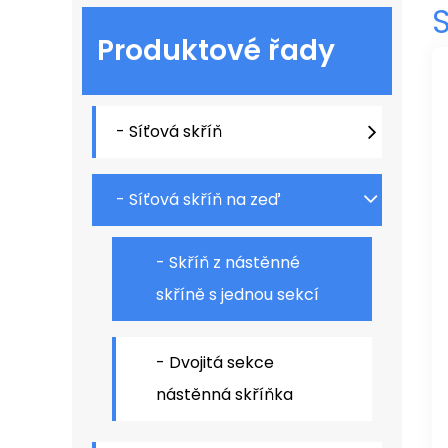
S
Produktové řady
- Síťová skříň
- Síťová skříň na zeď
- Skříň z nástěnné
skříně s jednou sekcí
- Dvojitá sekce
nástěnná skříňka