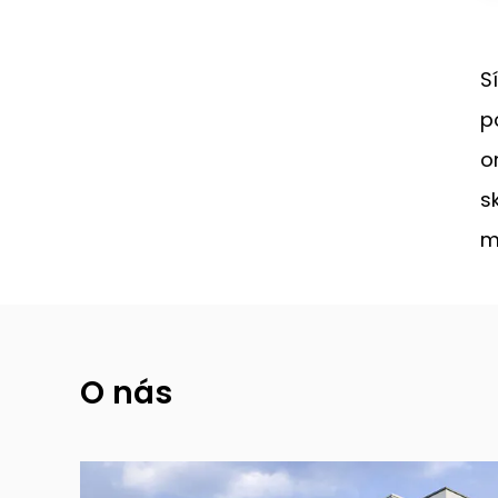
S
p
o
s
m
O nás