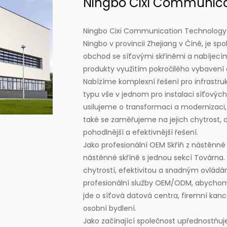
Ningbo Cixi Communicat
Ningbo Cixi Communication Technology Co
Ningbo v provincii Zhejiang v Číně, je s
obchod se síťovými skříněmi a nabíjecími
produkty využitím pokročilého vybavení 
Nabízíme komplexní řešení pro infrastru
typu vše v jednom pro instalaci síťových
usilujeme o transformaci a modernizaci
také se zaměřujeme na jejich chytrost, 
pohodlnější a efektivnější řešení.
Jako profesionální
OEM Skříň z nástěnné 
nástěnné skříně s jednou sekcí Továrna
.
chytrostí, efektivitou a snadným ovlá
profesionální služby OEM/ODM, abychom u
jde o síťová datová centra, firemní kanc
osobní bydlení.
Jako začínající společnost upřednostňuje