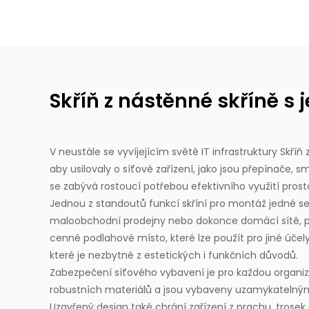
Skříň z nástěnné skříně s 
V neustále se vyvíjejícím světě IT infrastruktury
Skříň
aby usilovaly o síťové zařízení, jako jsou přepínače, s
se zabývá rostoucí potřebou efektivního využití pros
Jednou z standoutů funkcí skříní pro montáž jedné sekc
maloobchodní prodejny nebo dokonce domácí sítě, pos
cenné podlahové místo, které lze použít pro jiné účel
které je nezbytné z estetických i funkčních důvodů.
Zabezpečení síťového vybavení je pro každou organ
robustních materiálů a jsou vybaveny uzamykatelnými
Uzavřený design také chrání zařízení z prachu, trosek 