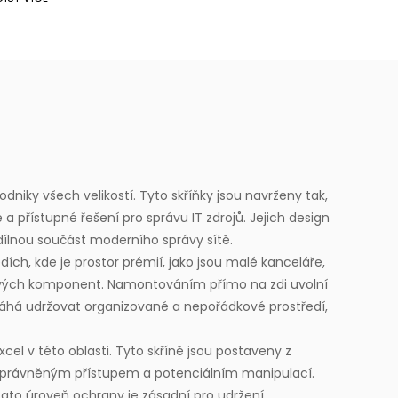
dniky všech velikostí. Tyto skříňky jsou navrženy tak,
 a přístupné řešení pro správu IT zdrojů. Jejich design
dílnou součást moderního správy sítě.
ích, kde je prostor prémií, jako jsou malé kanceláře,
íťových komponent. Namontováním přímo na zdi uvolní
pomáhá udržovat organizované a nepořádkové prostředí,
xcel v této oblasti. Tyto skříně jsou postaveny z
neoprávněným přístupem a potenciálním manipulací.
 Tato úroveň ochrany je zásadní pro udržení