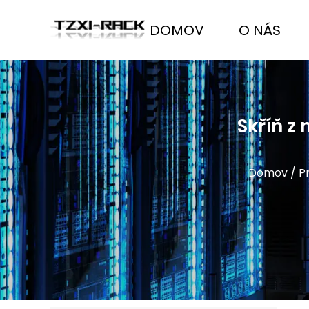
DOMOV
O NÁS
Skříň z
Domov
/
P