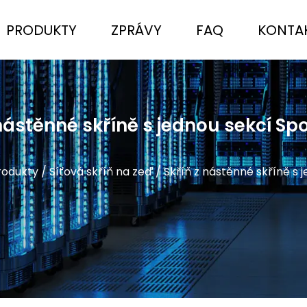
PRODUKTY
ZPRÁVY
FAQ
KONTAK
 nástěnné skříně s jednou sekcí Sp
rodukty
/
Síťová skříň na zeď
/
Skříň z nástěnné skříně s 