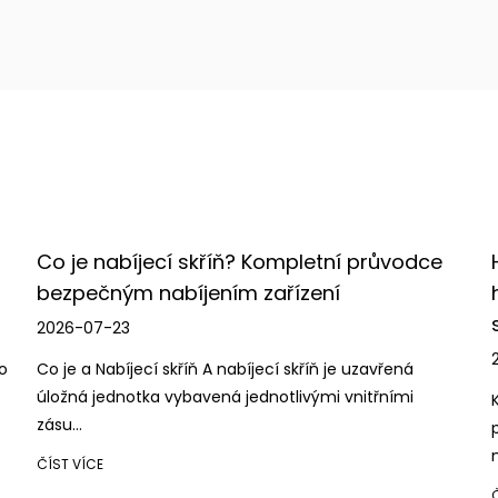
nadšeným a kreativním týmem se věnuje
produktů, abychom vytvořili větší hodno
Ať jste firemní zákazník nebo jednotliv
vám upřímně poskytne kvalitní produkty 
budoucnosti společně.
letní průvodce
Hlavní faktory, které je třeba zvá
zení
hromadném nákupu nástěnný
stojanových skříní
2026-07-16
říň je uzavřená
vými vnitřními
Krátká odpověď: Před porovnáním doda
porovnejte velikost, nosnost a ventilaci
nástěnné rackové skříně...
ČÍST VÍCE