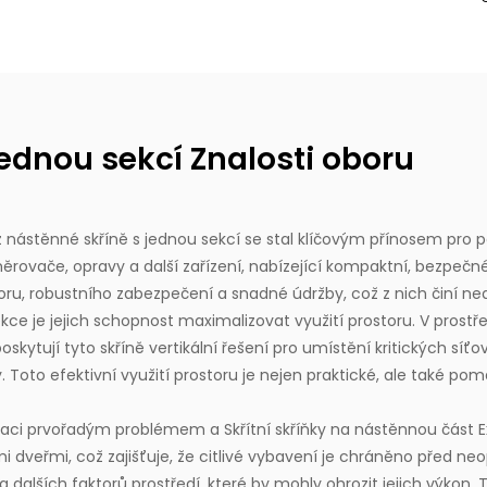
jednou sekcí Znalosti oboru
 z nástěnné skříně s jednou sekcí
se stal klíčovým přínosem pro po
měrovače, opravy a další zařízení, nabízející kompaktní, bezpečné
toru, robustního zabezpečení a snadné údržby, což z nich činí ne
e je jejich schopnost maximalizovat využití prostoru. V prostřed
kytují tyto skříně vertikální řešení pro umístění kritických s
y. Toto efektivní využití prostoru je nejen praktické, ale také 
izaci prvořadým problémem a
Skřítní skříňky na nástěnnou část
E
 dveřmi, což zajišťuje, že citlivé vybavení je chráněno před 
a dalších faktorů prostředí, které by mohly ohrozit jejich výkon.