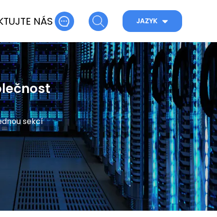
TUJTE NÁS
JAZYK
olečnost
jednou sekcí