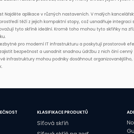
ást
Najděte aplikace v různých nastaveních. V malých kancelářsk
prostředí těží z jejich kompaktní stopy, což usnadňuje integraci
važují tyto skříně ideální. Kromě toho mohou tyto skříňky na zříz
ku.
bytné pro moderní IT infrastrukturu a poskytují prostorově efek
zajistit bezpečnost a usnadnit snadnou údržbu z nich činí cenný 
 své infrastruktury mohou podniky dosáhnout organizovanějšího, s
k.
LEČNOST
KLASIFIKACE PRODUKTŮ
AD
No
Síťová skříň
Gu
Síťová skříň na zeď