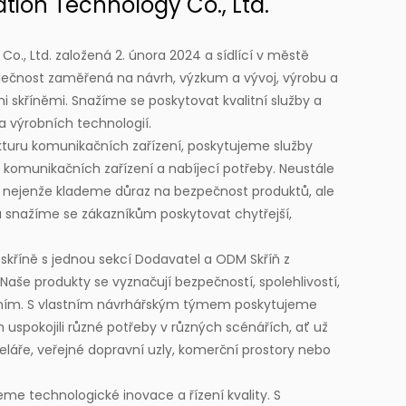
ion Technology Co., Ltd.
., Ltd. založená 2. února 2024 a sídlící v městě
polečnost zaměřená na návrh, výzkum a vývoj, výrobu a
 skříněmi. Snažíme se poskytovat kvalitní služby a
a výrobních technologií.
kturu komunikačních zařízení, poskytujeme služby
 komunikačních zařízení a nabíjecí potřeby. Neustále
, nejenže klademe důraz na bezpečnost produktů, ale
a snažíme se zákazníkům poskytovat chytřejší,
skříně s jednou sekcí Dodavatel
a
ODM Skříň z
 Naše produkty se vyznačují bezpečností, spolehlivostí,
dáním. S vlastním návrhářským týmem poskytujeme
spokojili různé potřeby v různých scénářích, ať už
eláře, veřejné dopravní uzly, komerční prostory nebo
me technologické inovace a řízení kvality. S