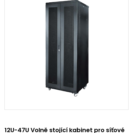
12U-47U Volně stojící kabinet pro síťové