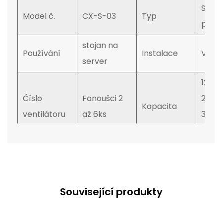
Stojíc
Model č.
CX-S-03
Typ
podl
stojan na
Používání
Instalace
Verti
server
12U, 1
Číslo
Fanoušci 2
27U, 
Kapacita
ventilátoru
až 6ks
37U, 
47U
Osvědčení
CE, Rohs
Stav
Nový
Černá, šedá,
Barva
přizpůsobujt
Logo
CS, 
Související produkty
e