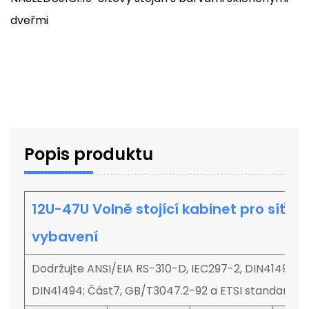
dveřmi
Popis produktu
12U-47U Volně stojící kabinet pro síťov
vybavení
Dodržujte ANSI/EIA RS-310-D, IEC297-2, DIN41491; Pa
DIN41494; Část7, GB/T3047.2-92 a ETSI standard