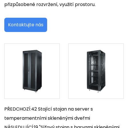
přizpůsobené rozvržení, využití prostoru.
Kontaktujte nás
PŘEDCHOZÍ:42 Stojící stojan na server s
temperamentními skleněnými dveřmi
NÁSLEDUJÍCÍ:19 "Síťový stojan s barvami skleněnými