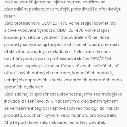
také se zaměřujeme na jejich chytrost, snažíme se
zákazníkům poskytovat chytřejší, pohodlnější a efektivnější
řešení.
Jako profesionální
OEM 12U-47U Volně stojící kabinet pro
síťové vybavení Výrobci
a
ODM 12U-47U Volně stojící
kabinet pro síťové vybavení Dodavatelé
v Číně, Naše
produkty se vyznačují bezpečností, spolehlivostí, chytrostí,
efektivitou a snadným ovládáním. S vlastním týmem
návrhářů poskytujeme profesionální služby OEM/ODM,
abychom uspokojili různé potřeby v různých scénářích, ať
už v síťových datových centrech, kancelářích podniků,
veřejných dopravních uzlech, komerčních prostorách nebo
osobních bydleních.
Jako začínající společnost upřednostňujeme technologické
inovace a řízení kvality. S nadšeným a kreativním týmem
se věnujeme integraci nejnovějších technologií do našich
produktů, abychom vytvořili větší hodnotu pro zákazníky.
Ať jste podnikový zákazník nebo jednotlivý uživatel,