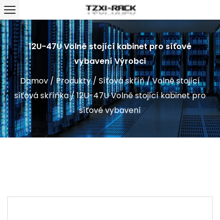
12U-47U Volně stojící kabinet pro síťové
vybavení Výrobci
Domov
/
Produkty
/
Síťová skříň
/
Volně stojící
síťová skříňka
/
12U-47U Volně stojící kabinet pro
síťové vybavení